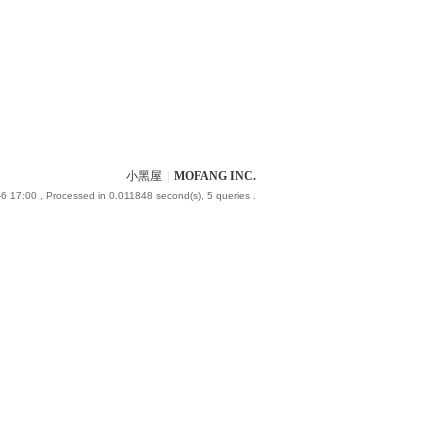
小黑屋
|
MOFANG INC.
6 17:00
, Processed in 0.011848 second(s), 5 queries .