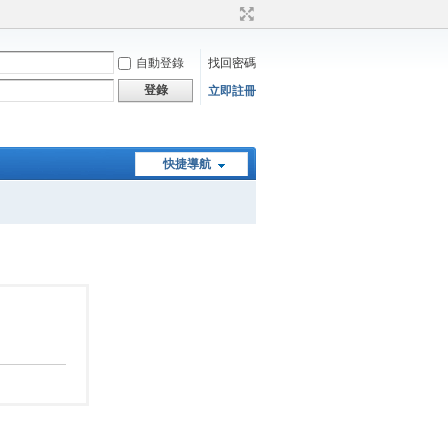
自動登錄
找回密碼
登錄
立即註冊
快捷導航