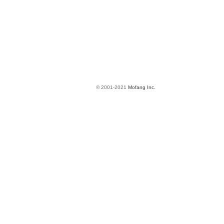
© 2001-2021
Mofang Inc.