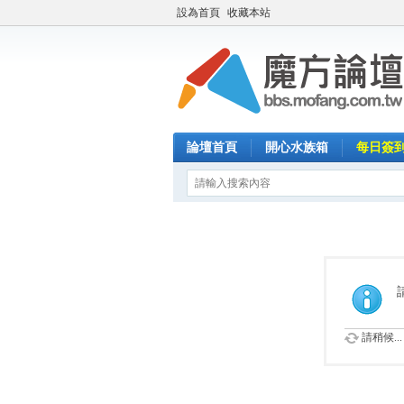
設為首頁
收藏本站
論壇首頁
開心水族箱
每日簽
請稍候...