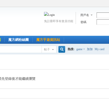
用戶名
免註冊即享有會員功能
密碼
到
魔方網粉絲團
魔方手遊資訊站
熱搜:
game +
加加
My card
帖子
搜
索
請先登錄後才能繼續瀏覽