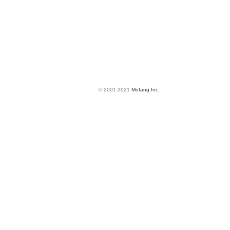
© 2001-2021
Mofang Inc.