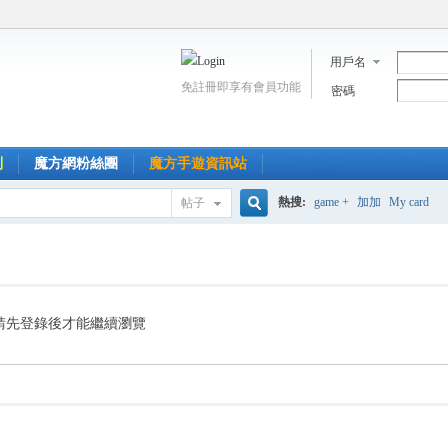
用戶名
免註冊即享有會員功能
密碼
到
魔方網粉絲團
魔方手遊資訊站
熱搜:
game +
加加
My card
帖子
搜
索
請先登錄後才能繼續瀏覽