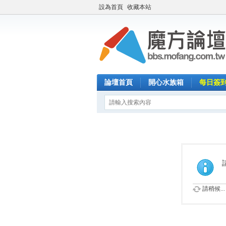
設為首頁
收藏本站
論壇首頁
開心水族箱
每日簽
請稍候...