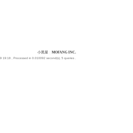
小黑屋
|
MOFANG INC.
9 19:18
, Processed in 0.010092 second(s), 5 queries .