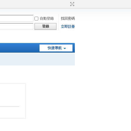
自動登錄
找回密碼
登錄
立即註冊
快捷導航