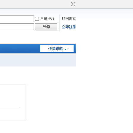
自動登錄
找回密碼
登錄
立即註冊
快捷導航