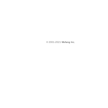
© 2001-2021
Mofang Inc.