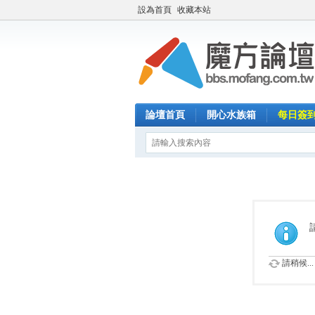
設為首頁
收藏本站
論壇首頁
開心水族箱
每日簽
請稍候...