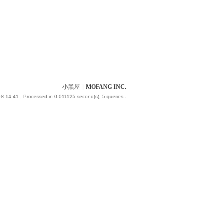
小黑屋
|
MOFANG INC.
-8 14:41
, Processed in 0.011125 second(s), 5 queries .