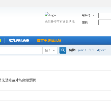
用戶名
免註冊即享有會員功能
密碼
到
魔方網粉絲團
魔方手遊資訊站
熱搜:
game +
加加
My card
帖子
搜
索
請先登錄後才能繼續瀏覽