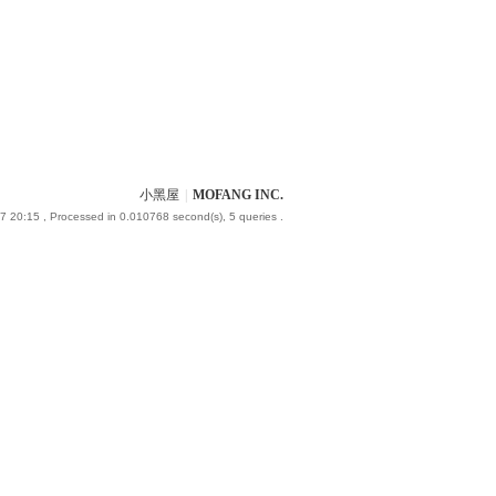
小黑屋
|
MOFANG INC.
7 20:15
, Processed in 0.010768 second(s), 5 queries .