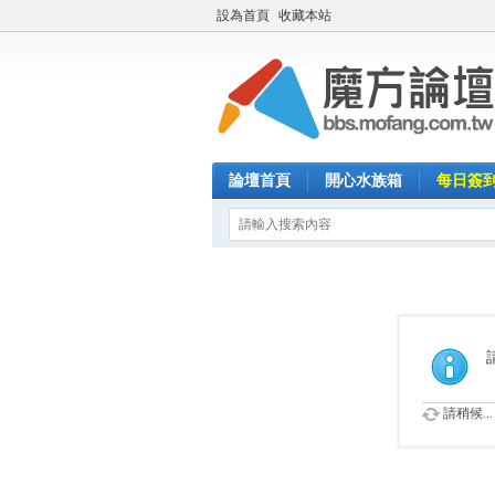
設為首頁
收藏本站
論壇首頁
開心水族箱
每日簽
請稍候...