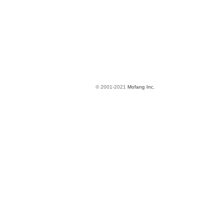
© 2001-2021
Mofang Inc.