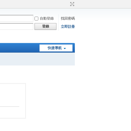
自動登錄
找回密碼
登錄
立即註冊
快捷導航