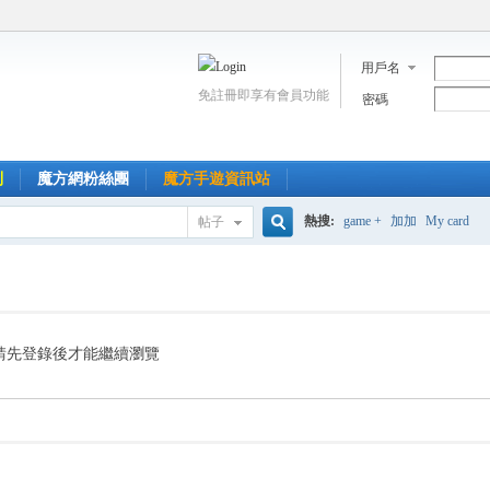
用戶名
免註冊即享有會員功能
密碼
到
魔方網粉絲團
魔方手遊資訊站
熱搜:
game +
加加
My card
帖子
搜
索
請先登錄後才能繼續瀏覽