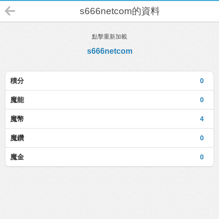
s666netcom的資料
點擊重新加載
s666netcom
積分
0
魔能
0
魔幣
4
魔鑽
0
魔金
0