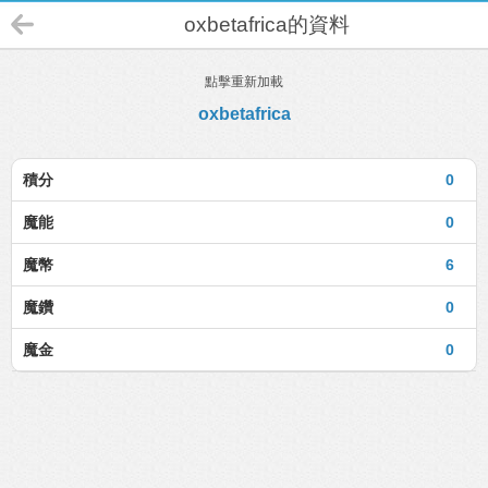
oxbetafrica的資料
點擊重新加載
oxbetafrica
積分
0
魔能
0
魔幣
6
魔鑽
0
魔金
0