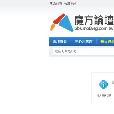
設為首頁
收藏本站
論壇首頁
開心水族箱
每日簽
請稍候...