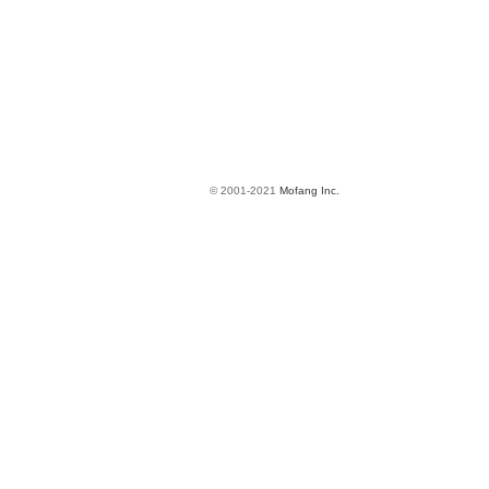
© 2001-2021
Mofang Inc.