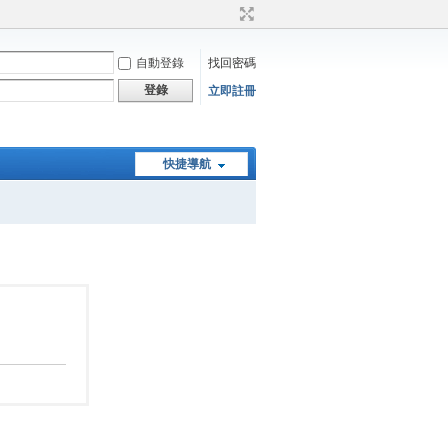
自動登錄
找回密碼
登錄
立即註冊
快捷導航