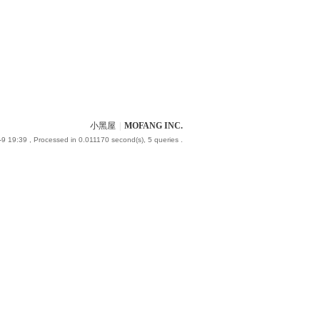
小黑屋
|
MOFANG INC.
-9 19:39
, Processed in 0.011170 second(s), 5 queries .