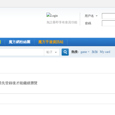
用戶名
免註冊即享有會員功能
密碼
到
魔方網粉絲團
魔方手遊資訊站
熱搜:
game +
加加
My card
帖子
搜
索
請先登錄後才能繼續瀏覽