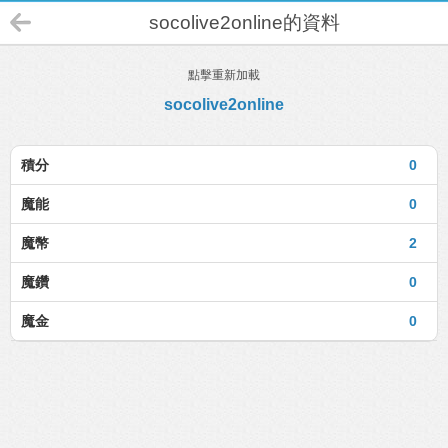
socolive2online的資料
點擊重新加載
socolive2online
積分
0
魔能
0
魔幣
2
魔鑽
0
魔金
0