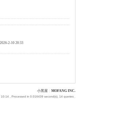
2026-2-10 20:33
小黑屋
|
MOFANG INC.
 10:14
, Processed in 0.016439 second(s), 14 queries .