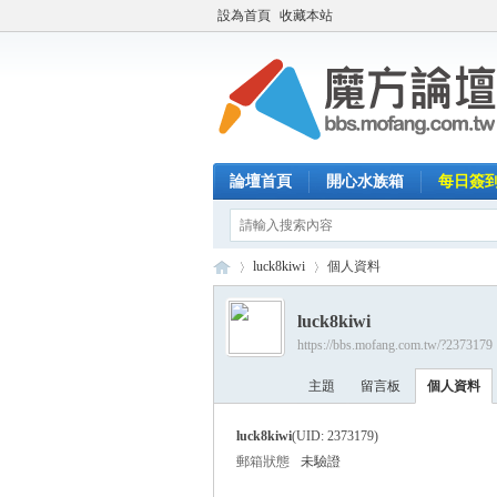
設為首頁
收藏本站
論壇首頁
開心水族箱
每日簽
luck8kiwi
個人資料
luck8kiwi
https://bbs.mofang.com.tw/?2373179
魔
›
›
主題
留言板
個人資料
luck8kiwi
(UID: 2373179)
郵箱狀態
未驗證