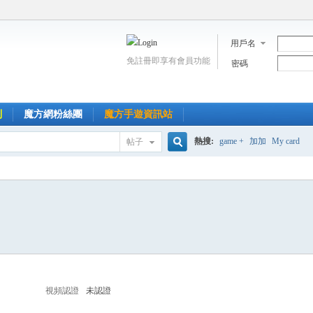
用戶名
免註冊即享有會員功能
密碼
到
魔方網粉絲團
魔方手遊資訊站
熱搜:
game +
加加
My card
帖子
搜
索
視頻認證
未認證