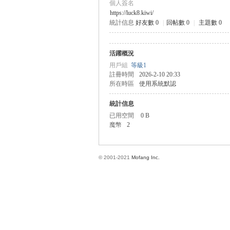
個人簽名
https://luck8.kiwi/
統計信息
好友數 0
|
回帖數 0
|
主題數 0
方
活躍概況
用戶組
等級1
註冊時間
2026-2-10 20:33
所在時區
使用系統默認
統計信息
已用空間
0 B
魔幣
2
網
© 2001-2021
Mofang Inc.