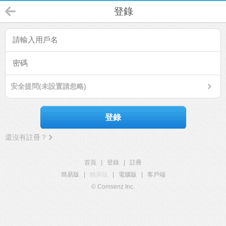
登錄
安全提問(未設置請忽略)
登錄
還沒有註冊？
首頁
|
登錄
|
註冊
簡易版
|
觸屏版
|
電腦版
|
客戶端
© Comsenz Inc.