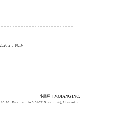
2026-2-5 10:16
小黑屋
|
MOFANG INC.
 05:19
, Processed in 0.016715 second(s), 14 queries .