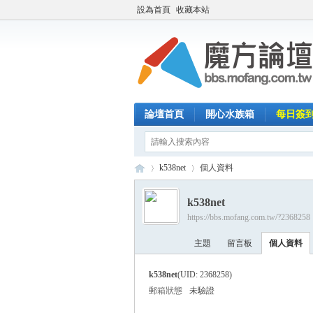
設為首頁
收藏本站
論壇首頁
開心水族箱
每日簽
k538net
個人資料
k538net
https://bbs.mofang.com.tw/?2368258
魔
›
›
主題
留言板
個人資料
k538net
(UID: 2368258)
郵箱狀態
未驗證