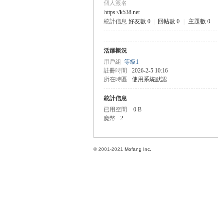
個人簽名
https://k538.net
統計信息
好友數 0
|
回帖數 0
|
主題數 0
方
活躍概況
用戶組
等級1
註冊時間
2026-2-5 10:16
所在時區
使用系統默認
統計信息
已用空間
0 B
魔幣
2
網
© 2001-2021
Mofang Inc.