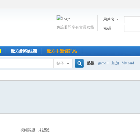
用戶名
免註冊即享有會員功能
密碼
到
魔方網粉絲團
魔方手遊資訊站
熱搜:
game +
加加
My card
帖子
搜
索
視頻認證
未認證