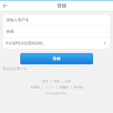
登錄
安全提問(未設置請忽略)
登錄
還沒有註冊？
首頁
|
登錄
|
註冊
簡易版
|
觸屏版
|
電腦版
|
客戶端
© Comsenz Inc.