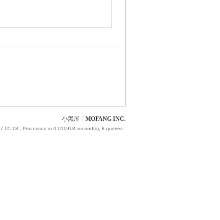
小黑屋
|
MOFANG INC.
7 05:18
, Processed in 0.011918 second(s), 8 queries .