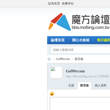
設為首頁
收藏本站
論壇首頁
開心水族箱
每日簽
Go99tvcom
留言板
Go99tvcom
https://bbs.mofang.com.tw/?2366089
魔
›
›
主題
留言板
個人資料