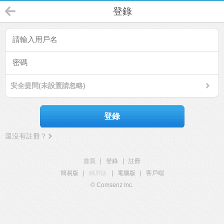
登錄
安全提問(未設置請忽略)
登錄
還沒有註冊？
首頁
|
登錄
|
註冊
簡易版
|
觸屏版
|
電腦版
|
客戶端
© Comsenz Inc.