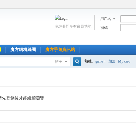
用戶名
免註冊即享有會員功能
密碼
到
魔方網粉絲團
魔方手遊資訊站
熱搜:
game +
加加
My card
帖子
搜
索
請先登錄後才能繼續瀏覽