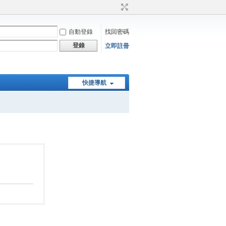
自動登錄
找回密碼
登錄
立即註冊
快捷導航