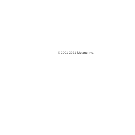
© 2001-2021
Mofang Inc.