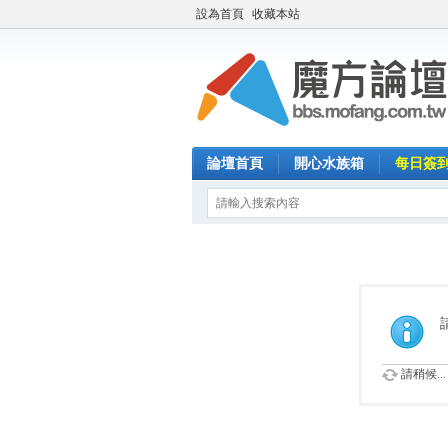
設為首頁
收藏本站
論壇首頁
開心水族箱
每日簽
請稍候...