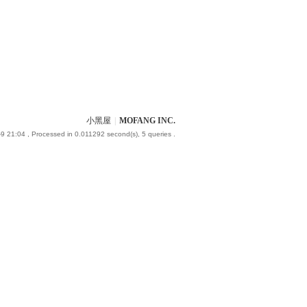
小黑屋
|
MOFANG INC.
9 21:04
, Processed in 0.011292 second(s), 5 queries .