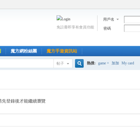
用戶名
免註冊即享有會員功能
密碼
到
魔方網粉絲團
魔方手遊資訊站
熱搜:
game +
加加
My card
帖子
搜
索
請先登錄後才能繼續瀏覽