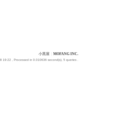
小黑屋
|
MOFANG INC.
8 19:22
, Processed in 0.010636 second(s), 5 queries .