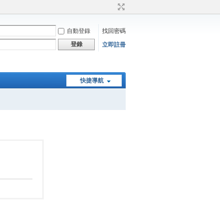
自動登錄
找回密碼
登錄
立即註冊
快捷導航