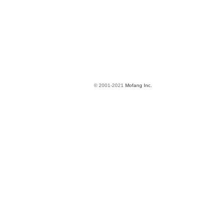
© 2001-2021
Mofang Inc.