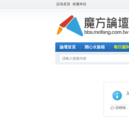
設為首頁
收藏本站
論壇首頁
開心水族箱
每日簽
請稍候...