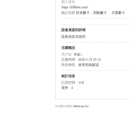
個人簽名
https://tr88net.com/
統計信息
好友數 0
|
回帖數 0
|
主題數 0
方
該會員簽到詳情
該會員從未簽到
活躍概況
用戶組
等級1
註冊時間
2026-1-31 01:31
所在時區
使用系統默認
統計信息
網
已用空間
0 B
魔幣
4
© 2001-2021
Mofang Inc.