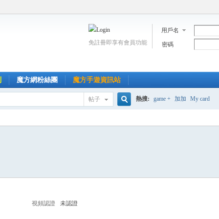
用戶名
免註冊即享有會員功能
密碼
到
魔方網粉絲團
魔方手遊資訊站
熱搜:
game +
加加
My card
帖子
搜
索
視頻認證
未認證