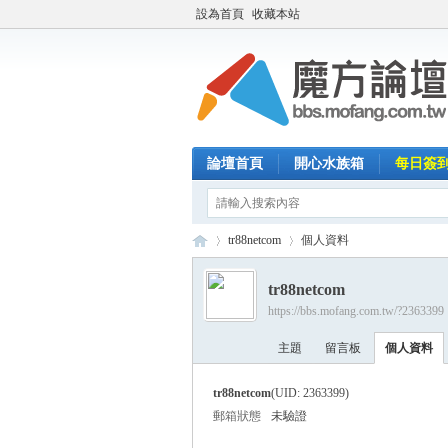
設為首頁
收藏本站
論壇首頁
開心水族箱
每日簽
tr88netcom
個人資料
tr88netcom
https://bbs.mofang.com.tw/?2363399
魔
›
›
主題
留言板
個人資料
tr88netcom
(UID: 2363399)
郵箱狀態
未驗證