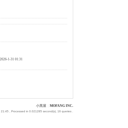
2026-1-31 01:31
小黑屋
|
MOFANG INC.
 21:45
, Processed in 0.021285 second(s), 16 queries .