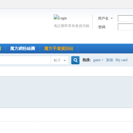
用戶名
免註冊即享有會員功能
密碼
到
魔方網粉絲團
魔方手遊資訊站
熱搜:
game +
加加
My card
帖子
搜
索