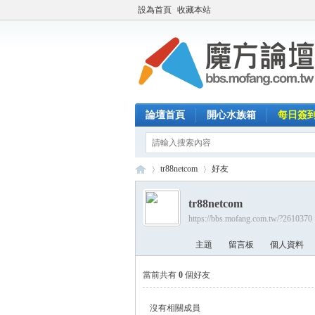
設為首頁
收藏本站
論壇首頁
開心水族箱
每日簽
tr88netcom
好友
tr88netcom
https://bbs.mofang.com.tw/?2610370
魔
›
›
主題
留言板
個人資料
當前共有
0
個好友
沒有相關成員