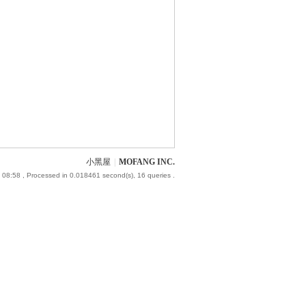
小黑屋
|
MOFANG INC.
 08:58
, Processed in 0.018461 second(s), 16 queries .