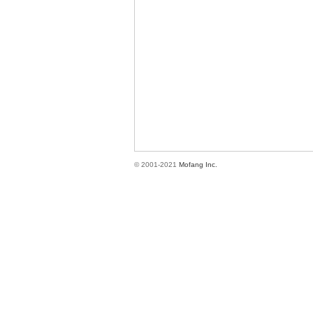
方
© 2001-2021
Mofang Inc.
網