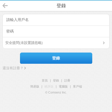
登錄
安全提問(未設置請忽略)
登錄
還沒有註冊？
首頁
|
登錄
|
註冊
簡易版
|
觸屏版
|
電腦版
|
客戶端
© Comsenz Inc.