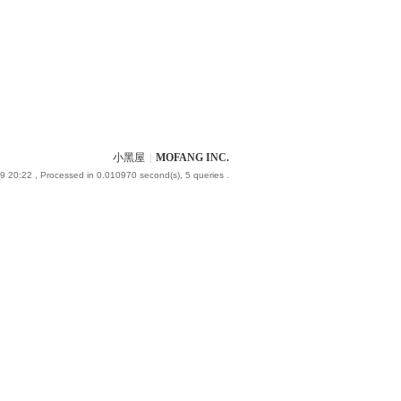
小黑屋
|
MOFANG INC.
9 20:22
, Processed in 0.010970 second(s), 5 queries .