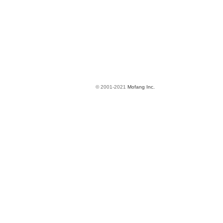
© 2001-2021
Mofang Inc.