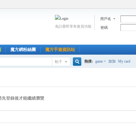
用戶名
免註冊即享有會員功能
密碼
到
魔方網粉絲團
魔方手遊資訊站
熱搜:
game +
加加
My card
帖子
搜
索
請先登錄後才能繼續瀏覽