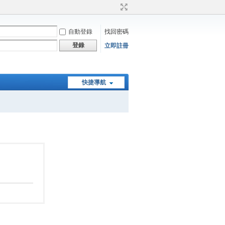
自動登錄
找回密碼
登錄
立即註冊
快捷導航