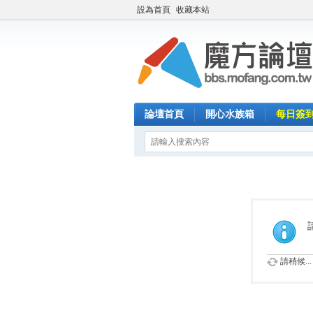
設為首頁
收藏本站
論壇首頁
開心水族箱
每日簽
請稍候...