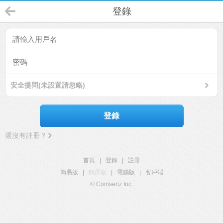
登錄
安全提問(未設置請忽略)
登錄
還沒有註冊？
首頁
|
登錄
|
註冊
簡易版
|
觸屏版
|
電腦版
|
客戶端
© Comsenz Inc.