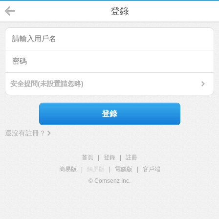
登錄
安全提問(未設置請忽略)
登錄
還沒有註冊？
首頁
|
登錄
|
註冊
簡易版
|
觸屏版
|
電腦版
|
客戶端
© Comsenz Inc.