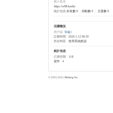
個人簽名
https://w88.koeln/
統計信息
好友數 0
|
回帖數 0
|
主題數 0
方
活躍概況
用戶組
等級1
註冊時間
2026-1-12 00:29
所在時區
使用系統默認
統計信息
已用空間
0 B
魔幣
4
網
© 2001-2021
Mofang Inc.