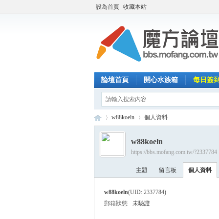
設為首頁
收藏本站
論壇首頁
開心水族箱
每日簽
w88koeln
個人資料
w88koeln
https://bbs.mofang.com.tw/?2337784
魔
›
›
主題
留言板
個人資料
w88koeln
(UID: 2337784)
郵箱狀態
未驗證