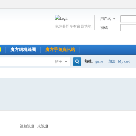
用戶名
免註冊即享有會員功能
密碼
到
魔方網粉絲團
魔方手遊資訊站
熱搜:
game +
加加
My card
帖子
搜
索
視頻認證
未認證