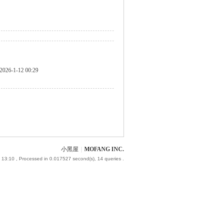
2026-1-12 00:29
小黑屋
|
MOFANG INC.
 13:10
, Processed in 0.017527 second(s), 14 queries .