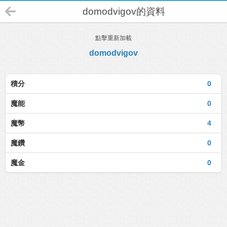
domodvigov的資料
點擊重新加載
domodvigov
積分
0
魔能
0
魔幣
4
魔鑽
0
魔金
0