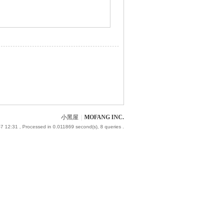
小黑屋
|
MOFANG INC.
7 12:31
, Processed in 0.011869 second(s), 8 queries .