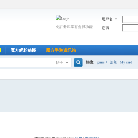
用戶名
免註冊即享有會員功能
密碼
到
魔方網粉絲團
魔方手遊資訊站
熱搜:
game +
加加
My card
帖子
搜
索