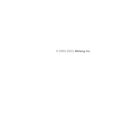
© 2001-2021
Mofang Inc.