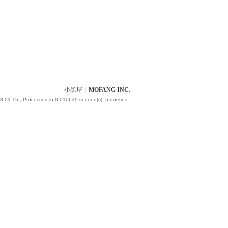
小黑屋
|
MOFANG INC.
8 03:15
, Processed in 0.010639 second(s), 5 queries .