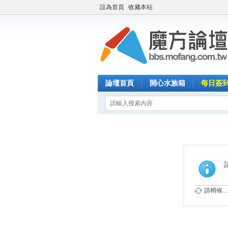
設為首頁
收藏本站
論壇首頁
開心水族箱
每日簽
請稍候...