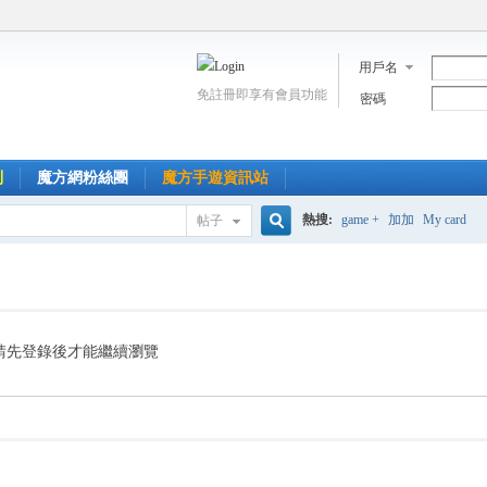
用戶名
免註冊即享有會員功能
密碼
到
魔方網粉絲團
魔方手遊資訊站
熱搜:
game +
加加
My card
帖子
搜
索
請先登錄後才能繼續瀏覽