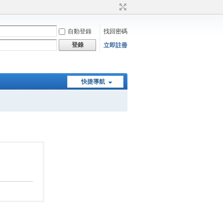
自動登錄
找回密碼
登錄
立即註冊
快捷導航