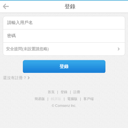
登錄
安全提問(未設置請忽略)
登錄
還沒有註冊？
首頁
|
登錄
|
註冊
簡易版
|
觸屏版
|
電腦版
|
客戶端
© Comsenz Inc.