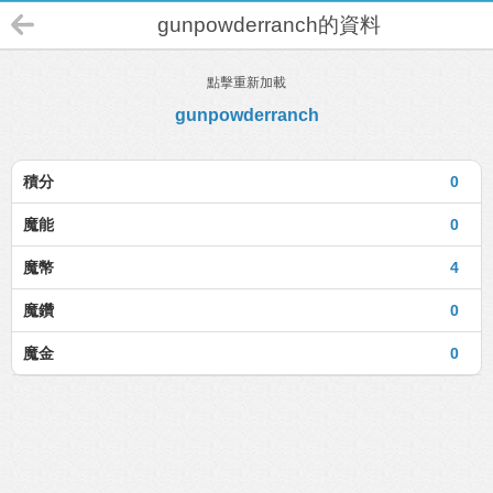
gunpowderranch的資料
點擊重新加載
gunpowderranch
積分
0
魔能
0
魔幣
4
魔鑽
0
魔金
0