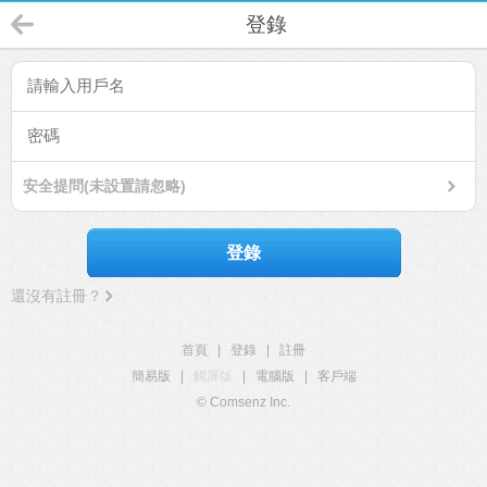
登錄
安全提問(未設置請忽略)
登錄
還沒有註冊？
首頁
|
登錄
|
註冊
簡易版
|
觸屏版
|
電腦版
|
客戶端
© Comsenz Inc.