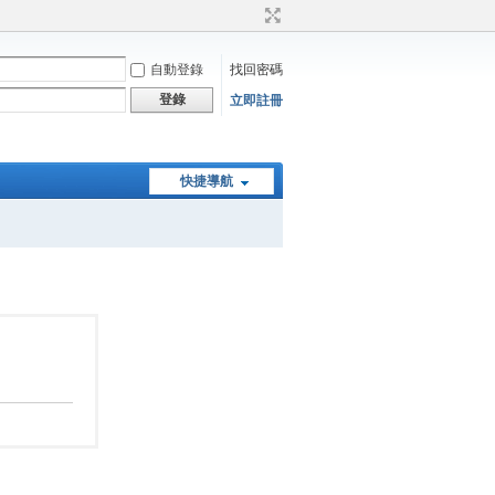
自動登錄
找回密碼
登錄
立即註冊
快捷導航