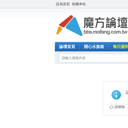
設為首頁
收藏本站
論壇首頁
開心水族箱
每日簽
請稍候...