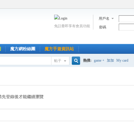
用戶名
免註冊即享有會員功能
密碼
到
魔方網粉絲團
魔方手遊資訊站
熱搜:
game +
加加
My card
帖子
搜
索
請先登錄後才能繼續瀏覽