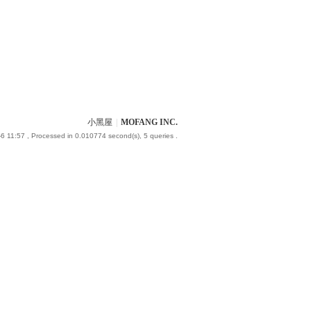
小黑屋
|
MOFANG INC.
6 11:57
, Processed in 0.010774 second(s), 5 queries .