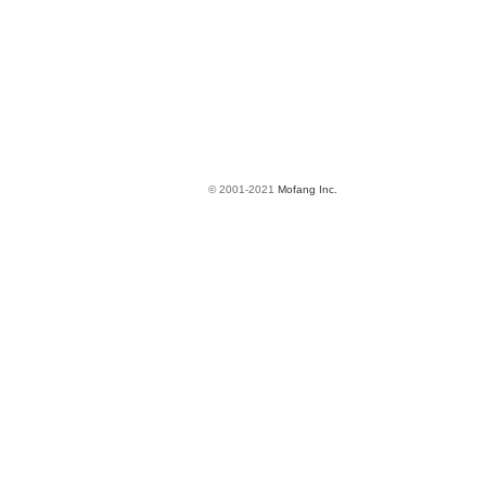
© 2001-2021
Mofang Inc.