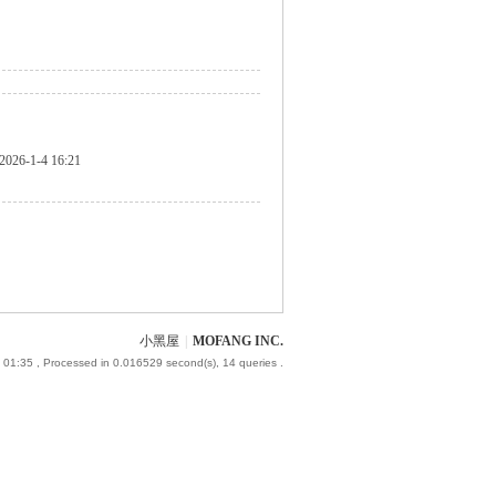
2026-1-4 16:21
小黑屋
|
MOFANG INC.
 01:35
, Processed in 0.016529 second(s), 14 queries .