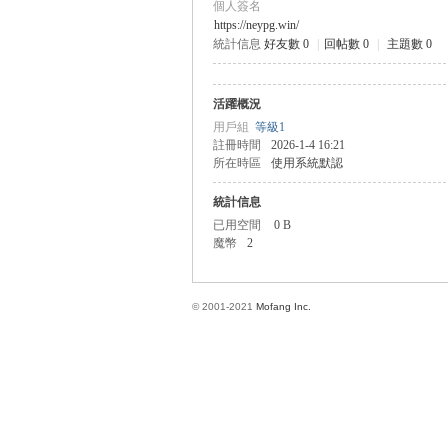
個人簽名
https://neypg.win/
統計信息
好友數 0
|
回帖數 0
|
主題數 0
方
活躍概況
用戶組
等級1
註冊時間
2026-1-4 16:21
所在時區
使用系統默認
統計信息
已用空間
0 B
魔幣
2
網
© 2001-2021
Mofang Inc.