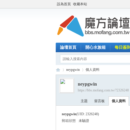
設為首頁
收藏本站
論壇首頁
開心水族箱
每日簽
neypgwin
個人資料
neypgwin
https://bbs.mofang.com.tw/?2326248
魔
›
›
主題
留言板
個人資料
neypgwin
(UID: 2326248)
郵箱狀態
未驗證