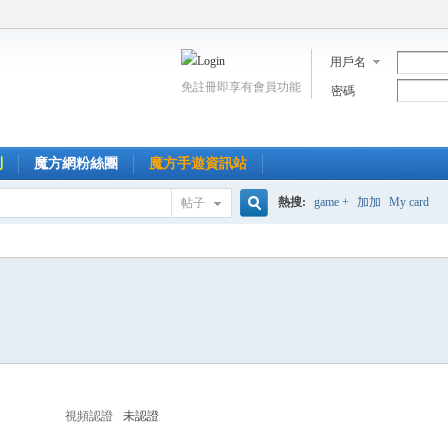
用戶名
免註冊即享有會員功能
密碼
到
魔方網粉絲團
魔方手遊資訊站
熱搜:
game +
加加
My card
帖子
搜
索
視頻認證
未認證