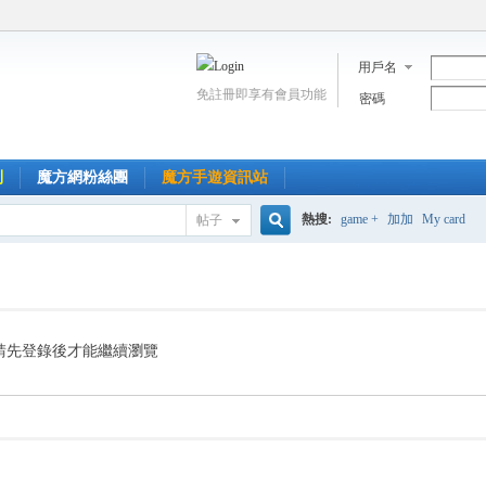
用戶名
免註冊即享有會員功能
密碼
到
魔方網粉絲團
魔方手遊資訊站
熱搜:
game +
加加
My card
帖子
搜
索
請先登錄後才能繼續瀏覽