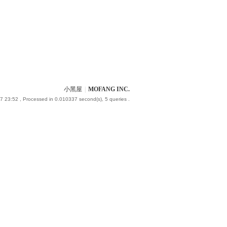
小黑屋
|
MOFANG INC.
7 23:52
, Processed in 0.010337 second(s), 5 queries .