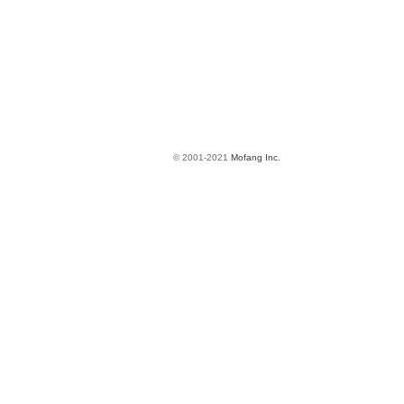
© 2001-2021
Mofang Inc.