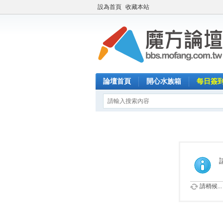
設為首頁
收藏本站
論壇首頁
開心水族箱
每日簽
請稍候...