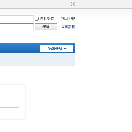
自動登錄
找回密碼
登錄
立即註冊
快捷導航