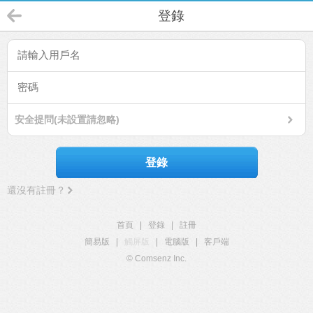
登錄
安全提問(未設置請忽略)
登錄
還沒有註冊？
首頁
|
登錄
|
註冊
簡易版
|
觸屏版
|
電腦版
|
客戶端
© Comsenz Inc.