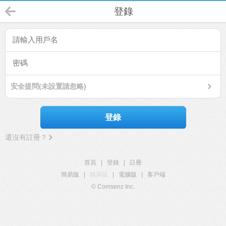
登錄
安全提問(未設置請忽略)
登錄
還沒有註冊？
首頁
|
登錄
|
註冊
簡易版
|
觸屏版
|
電腦版
|
客戶端
© Comsenz Inc.