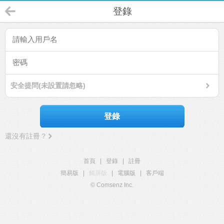
登錄
安全提問(未設置請忽略)
登錄
還沒有註冊？
首頁
|
登錄
|
註冊
簡易版
|
觸屏版
|
電腦版
|
客戶端
© Comsenz Inc.