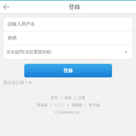
登錄
安全提問(未設置請忽略)
登錄
還沒有註冊？
首頁
|
登錄
|
註冊
簡易版
|
觸屏版
|
電腦版
|
客戶端
© Comsenz Inc.