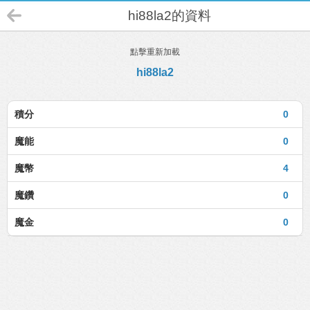
hi88la2的資料
點擊重新加載
hi88la2
積分
0
魔能
0
魔幣
4
魔鑽
0
魔金
0