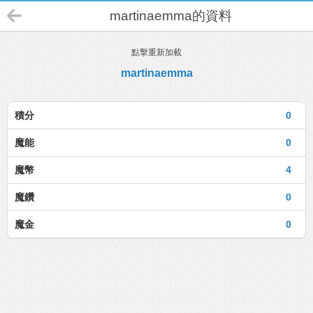
martinaemma的資料
點擊重新加載
martinaemma
積分
0
魔能
0
魔幣
4
魔鑽
0
魔金
0