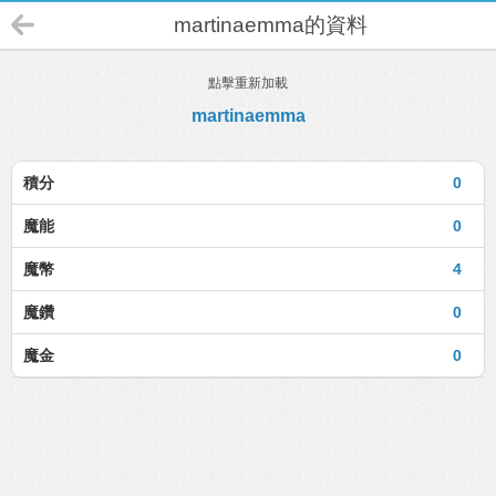
martinaemma的資料
點擊重新加載
martinaemma
積分
0
魔能
0
魔幣
4
魔鑽
0
魔金
0