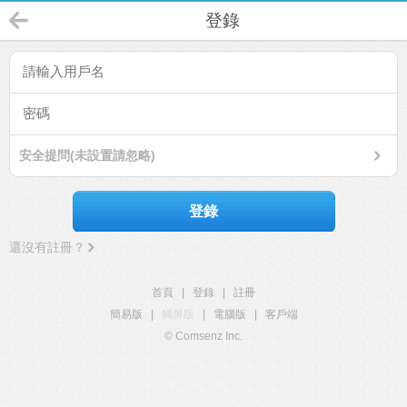
登錄
安全提問(未設置請忽略)
登錄
還沒有註冊？
首頁
|
登錄
|
註冊
簡易版
|
觸屏版
|
電腦版
|
客戶端
© Comsenz Inc.