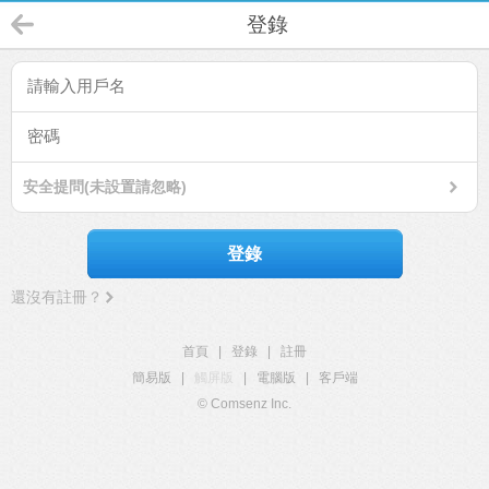
登錄
安全提問(未設置請忽略)
登錄
還沒有註冊？
首頁
|
登錄
|
註冊
簡易版
|
觸屏版
|
電腦版
|
客戶端
© Comsenz Inc.