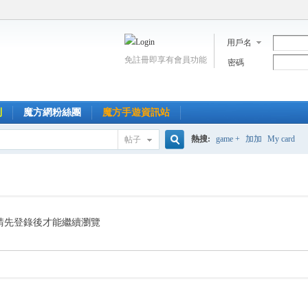
用戶名
免註冊即享有會員功能
密碼
到
魔方網粉絲團
魔方手遊資訊站
熱搜:
game +
加加
My card
帖子
搜
索
請先登錄後才能繼續瀏覽