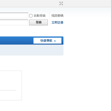
自動登錄
找回密碼
登錄
立即註冊
快捷導航