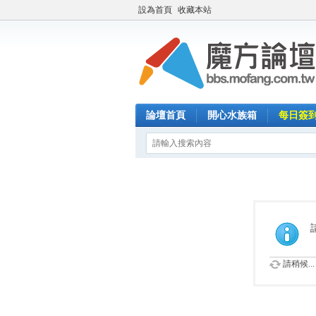
設為首頁
收藏本站
論壇首頁
開心水族箱
每日簽
請稍候...