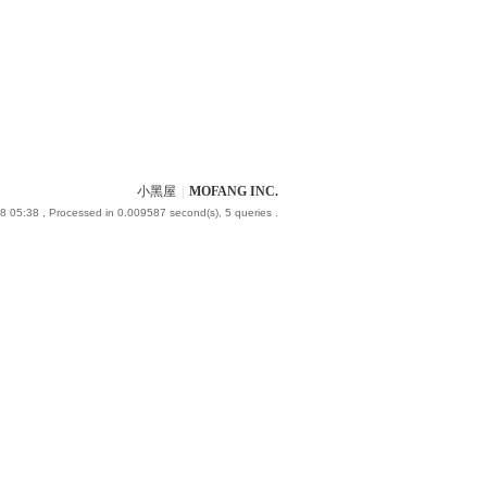
小黑屋
|
MOFANG INC.
8 05:38
, Processed in 0.009587 second(s), 5 queries .