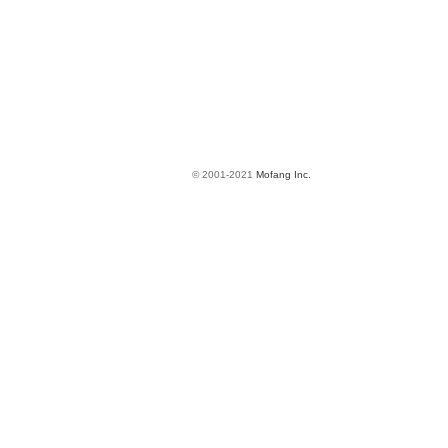
© 2001-2021
Mofang Inc.