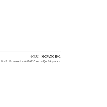
小黑屋
|
MOFANG INC.
 16:44
, Processed in 0.018135 second(s), 16 queries .