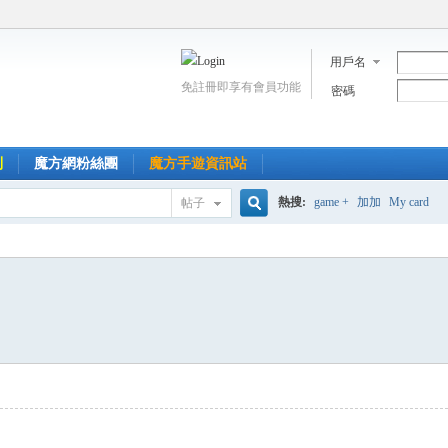
用戶名
免註冊即享有會員功能
密碼
到
魔方網粉絲團
魔方手遊資訊站
熱搜:
game +
加加
My card
帖子
搜
索