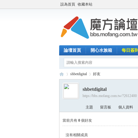
設為首頁
收藏本站
論壇首頁
開心水族箱
每日簽
shbetdigital
好友
shbetdigital
https://bbs.mofang.com.tw/?2612400
魔
›
›
主題
留言板
個人資料
當前共有
0
個好友
沒有相關成員