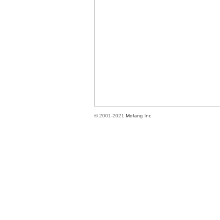
方
© 2001-2021
Mofang Inc.
網