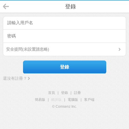
登錄
安全提問(未設置請忽略)
登錄
還沒有註冊？
首頁
|
登錄
|
註冊
簡易版
|
觸屏版
|
電腦版
|
客戶端
© Comsenz Inc.