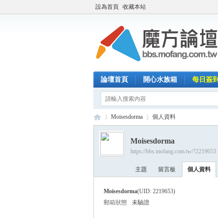
設為首頁
收藏本站
論壇首頁
開心水族箱
每日簽
Moisesdorma
個人資料
Moisesdorma
https://bbs.mofang.com.tw/?2219653
魔
›
›
主題
留言板
個人資料
Moisesdorma
(UID: 2219653)
郵箱狀態
未驗證