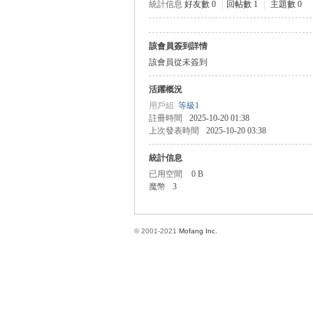
統計信息
好友數 0
|
回帖數 1
|
主題數 0
該會員簽到詳情
方
該會員從未簽到
活躍概況
用戶組
等級1
註冊時間
2025-10-20 01:38
上次發表時間
2025-10-20 03:38
統計信息
已用空間
0 B
魔幣
3
網
© 2001-2021
Mofang Inc.