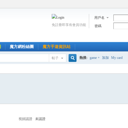
用戶名
免註冊即享有會員功能
密碼
到
魔方網粉絲團
魔方手遊資訊站
熱搜:
game +
加加
My card
帖子
搜
索
視頻認證
未認證