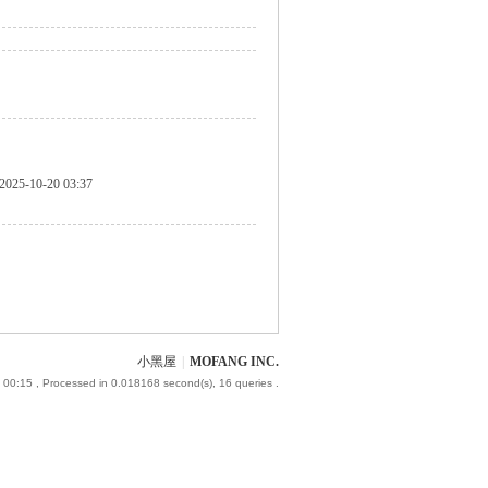
2025-10-20 03:37
小黑屋
|
MOFANG INC.
 00:15
, Processed in 0.018168 second(s), 16 queries .