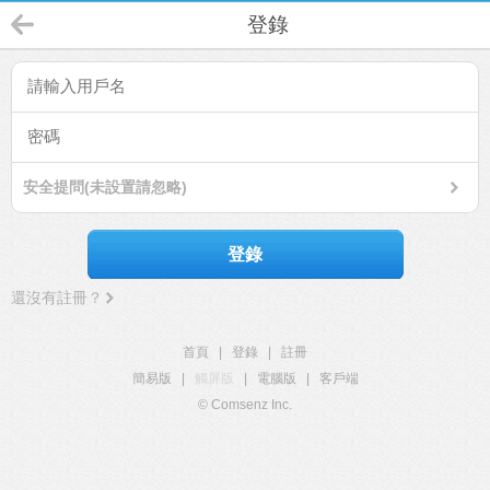
登錄
安全提問(未設置請忽略)
登錄
還沒有註冊？
首頁
|
登錄
|
註冊
簡易版
|
觸屏版
|
電腦版
|
客戶端
© Comsenz Inc.