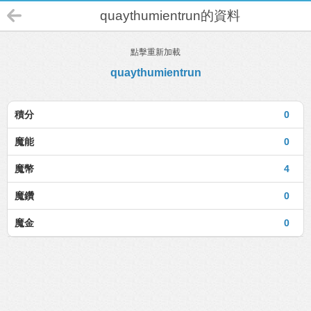
quaythumientrun的資料
點擊重新加載
quaythumientrun
積分
0
魔能
0
魔幣
4
魔鑽
0
魔金
0