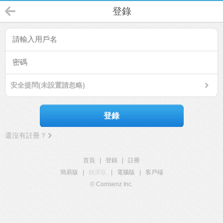
登錄
安全提問(未設置請忽略)
登錄
還沒有註冊？
首頁
|
登錄
|
註冊
簡易版
|
觸屏版
|
電腦版
|
客戶端
© Comsenz Inc.