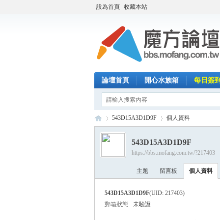
設為首頁
收藏本站
論壇首頁
開心水族箱
每日簽
543D15A3D1D9F
個人資料
543D15A3D1D9F
https://bbs.mofang.com.tw/?217403
魔
›
›
主題
留言板
個人資料
543D15A3D1D9F
(UID: 217403)
郵箱狀態
未驗證