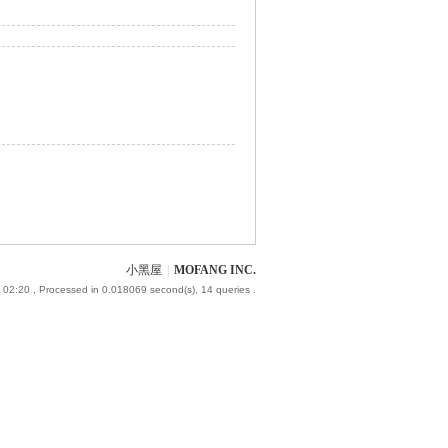
小黑屋
|
MOFANG INC.
 02:20
, Processed in 0.018069 second(s), 14 queries .