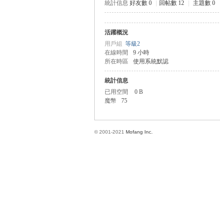
統計信息
好友數 0
|
回帖數 12
|
主題數 0
活躍概況
方
用戶組
等級2
在線時間
9 小時
所在時區
使用系統默認
統計信息
已用空間
0 B
魔幣
75
© 2001-2021
Mofang Inc.
網