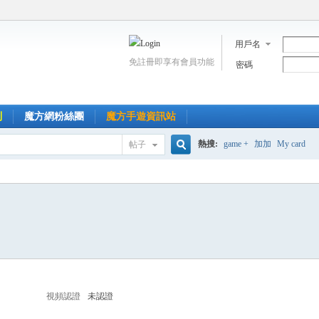
用戶名
免註冊即享有會員功能
密碼
到
魔方網粉絲團
魔方手遊資訊站
熱搜:
game +
加加
My card
帖子
搜
索
視頻認證
未認證