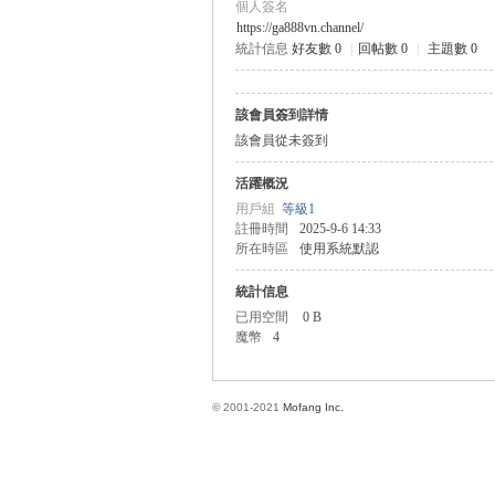
個人簽名
https://ga888vn.channel/
統計信息
好友數 0
|
回帖數 0
|
主題數 0
方
該會員簽到詳情
該會員從未簽到
活躍概況
用戶組
等級1
註冊時間
2025-9-6 14:33
所在時區
使用系統默認
統計信息
網
已用空間
0 B
魔幣
4
© 2001-2021
Mofang Inc.