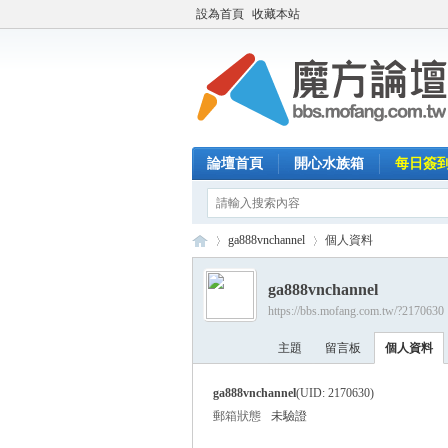
設為首頁
收藏本站
論壇首頁
開心水族箱
每日簽
ga888vnchannel
個人資料
ga888vnchannel
https://bbs.mofang.com.tw/?2170630
魔
›
›
主題
留言板
個人資料
ga888vnchannel
(UID: 2170630)
郵箱狀態
未驗證