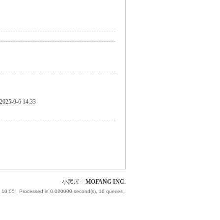
2025-9-6 14:33
小黑屋
|
MOFANG INC.
 10:05
, Processed in 0.020000 second(s), 16 queries .