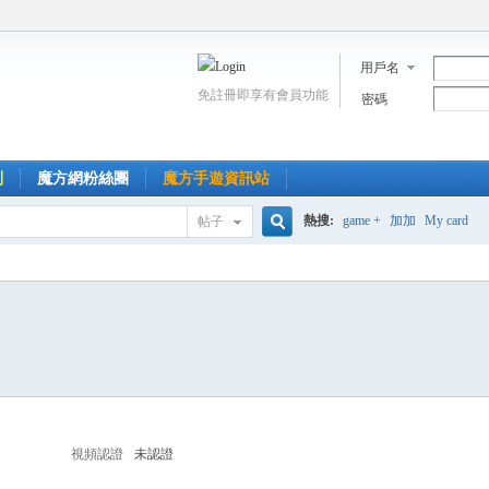
用戶名
免註冊即享有會員功能
密碼
到
魔方網粉絲團
魔方手遊資訊站
熱搜:
game +
加加
My card
帖子
搜
索
視頻認證
未認證